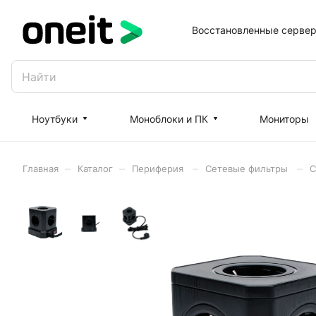
Восстановленные серве
Ноутбуки
Моноблоки и ПК
Мониторы
–
–
–
–
Главная
Каталог
Периферия
Сетевые фильтры
С