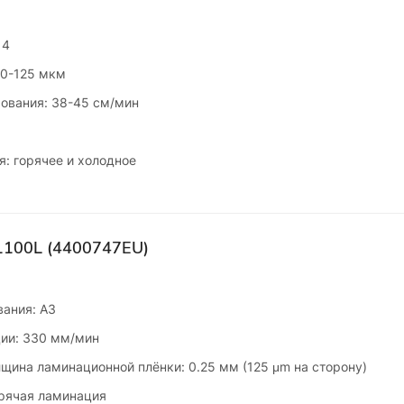
 4
80-125 мкм
ования: 38-45 см/мин
: горячее и холодное
1100L (4400747EU)
ания: A3
ии: 330 мм/мин
щина ламинационной плёнки: 0.25 мм (125 μm на сторону)
орячая ламинация