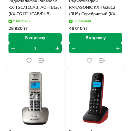
Радиотелефон Panasonic
Радиотелефон
KX-TG1711CAB, AOH Black
PANASONIC KX-TG2512
(KX-TG1711CAB/RUB)
(RUS) Серебристый (KX-
TG2512RUS)
В наличии
В наличии
28 920 тг
46 610 тг
В корзину
В корзину