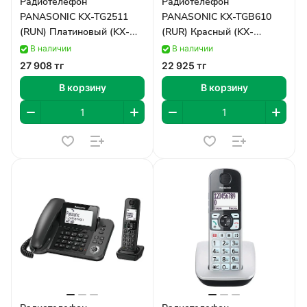
Радиотелефон
Радиотелефон
PANASONIC KX-TG2511
PANASONIC KX-TGB610
(RUN) Платиновый (KX-
(RUR) Красный (KX-
TG2511RUN)
TGB610RUR)
В наличии
В наличии
27 908 тг
22 925 тг
В корзину
В корзину