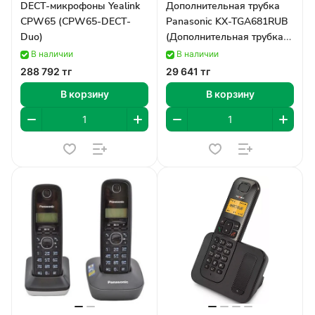
DECT-микрофоны Yealink
Дополнительная трубка
CPW65 (CPW65-DECT-
Panasonic KX-TGA681RUB
Duo)
(Дополнительная трубка
KX-TGA681RUB)
В наличии
В наличии
288 792 тг
29 641 тг
В корзину
В корзину