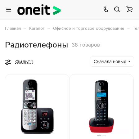
–
–
–
Главная
Каталог
Офисное и торговое оборудование
Те
Радиотелефоны
38 товаров
Фильтр
Сначала новые