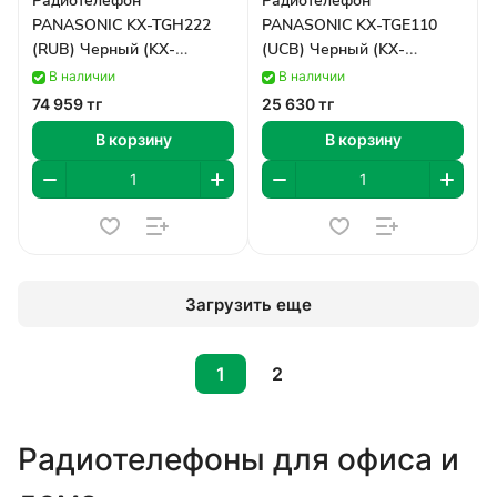
Радиотелефон
Радиотелефон
PANASONIC KX-TGH222
PANASONIC KX-TGE110
(RUB) Черный (KX-
(UCB) Черный (KX-
TGH222RUB)
TGE110UCB)
В наличии
В наличии
74 959 тг
25 630 тг
В корзину
В корзину
Загрузить еще
1
2
Радиотелефоны для офиса и