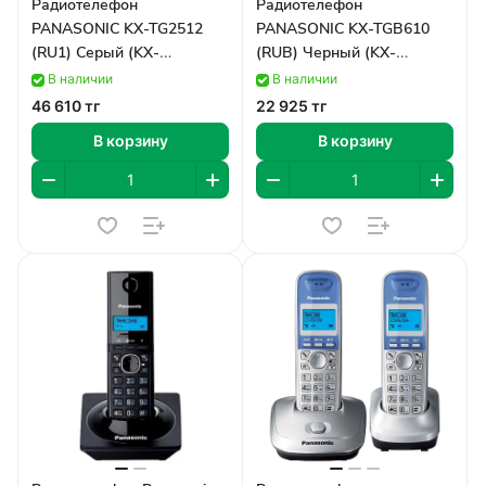
Радиотелефон
Радиотелефон
PANASONIC KX-TG2512
PANASONIC KX-TGB610
(RU1) Серый (KX-
(RUB) Черный (KX-
TG2512RU1)
TGB610RUB)
В наличии
В наличии
46 610 тг
22 925 тг
В корзину
В корзину