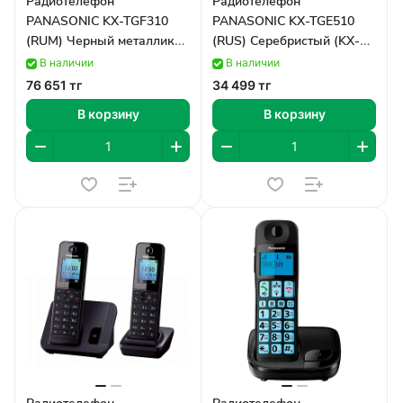
Радиотелефон
Радиотелефон
PANASONIC KX-TGF310
PANASONIC KX-TGE510
(RUM) Черный металлик
(RUS) Серебристый (KX-
(KX-TGF310RUM)
TGE510RUS)
В наличии
В наличии
76 651 тг
34 499 тг
В корзину
В корзину