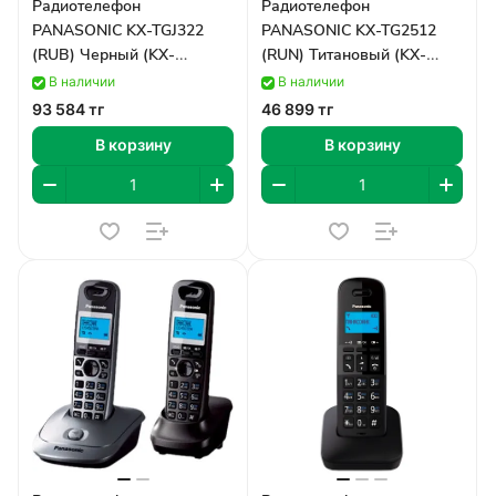
Радиотелефон
Радиотелефон
PANASONIC KX-TGJ322
PANASONIC KX-TG2512
(RUB) Черный (KX-
(RUN) Титановый (KX-
TGJ322RUB)
TG2512RUN)
В наличии
В наличии
93 584 тг
46 899 тг
В корзину
В корзину