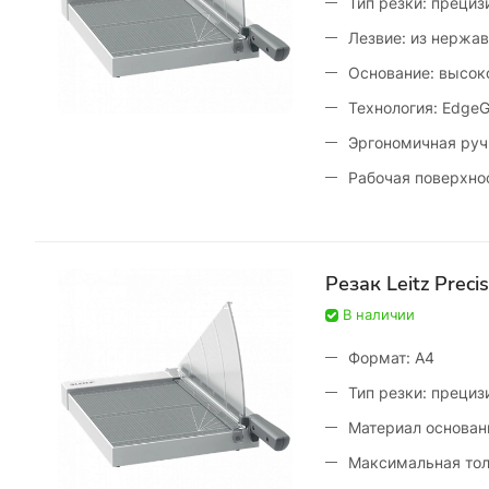
Тип резки: преци
Лезвие: из нержав
Основание: высок
Технология: Edge
Эргономичная руч
Рабочая поверхно
Резак Leitz Prec
В наличии
Формат: А4
Тип резки: преци
Материал основан
Максимальная толщ