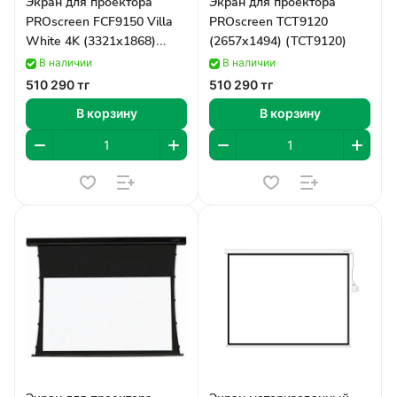
Экран для проектора
Экран для проектора
PROscreen FCF9150 Villa
PROscreen TCT9120
White 4K (3321х1868)
(2657х1494) (TCT9120)
(FCF9150)
В наличии
В наличии
510 290 тг
510 290 тг
В корзину
В корзину