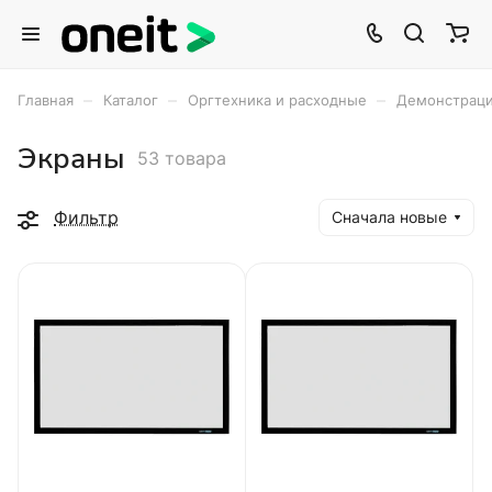
–
–
–
Главная
Каталог
Оргтехника и расходные
Демонстраци
Экраны
53 товара
Фильтр
Сначала новые