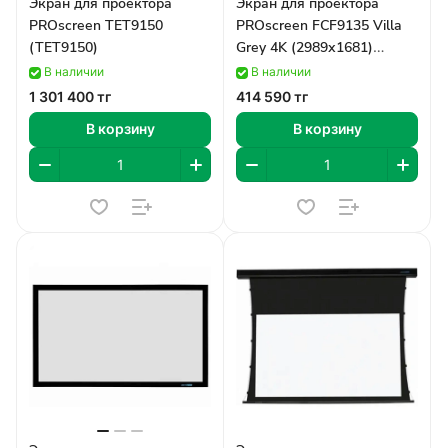
Экран для проектора
Экран для проектора
PROscreen TET9150
PROscreen FCF9135 Villa
(TET9150)
Grey 4K (2989х1681)
(FCF9135/G)
В наличии
В наличии
1 301 400 тг
414 590 тг
В корзину
В корзину