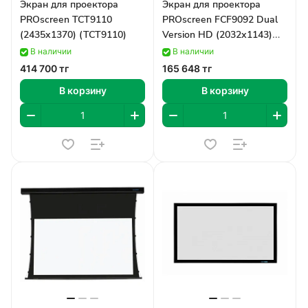
Экран для проектора
Экран для проектора
PROscreen TCT9110
PROscreen FCF9092 Dual
(2435х1370) (TCT9110)
Version HD (2032х1143)
(FCF9092)
В наличии
В наличии
414 700 тг
165 648 тг
В корзину
В корзину