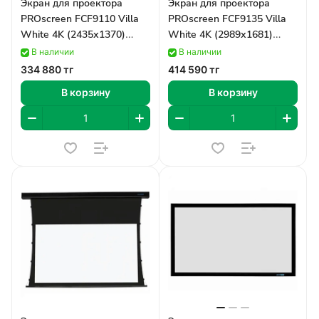
Экран для проектора
Экран для проектора
PROscreen FCF9110 Villa
PROscreen FCF9135 Villa
White 4K (2435х1370)
White 4K (2989х1681)
(FCF9110/W)
(FCF9135/W)
В наличии
В наличии
334 880 тг
414 590 тг
В корзину
В корзину