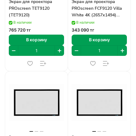
Экран для проектора
Экран для проектора
PROscreen TET9120
PROscreen FCF9120 Villa
(TET9120)
White 4K (2657х1494)
(FCF9120)
В наличии
В наличии
765 720 тг
343 090 тг
В корзину
В корзину