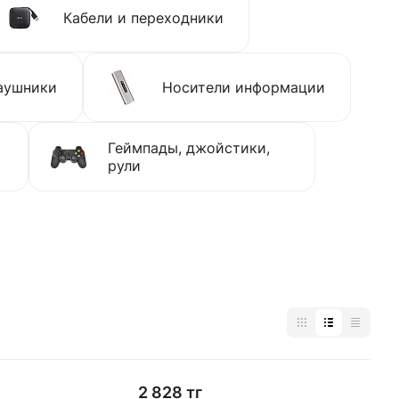
Кабели и переходники
аушники
Носители информации
Геймпады, джойстики,
рули
2 828 тг