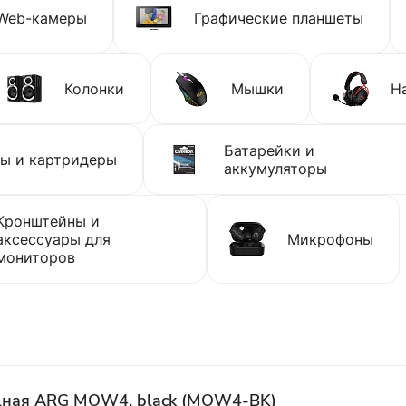
Web-камеры
Графические планшеты
Колонки
Мышки
Н
Батарейки и
ы и картридеры
аккумуляторы
Кронштейны и
аксессуары для
Микрофоны
мониторов
ная ARG MOW4, black (MOW4-BK)