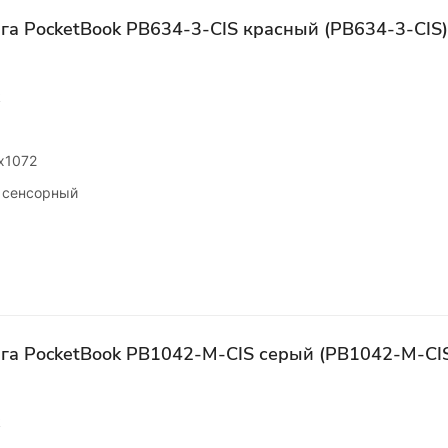
га PocketBook PB634-3-CIS красный (PB634-3-CIS)
k
х1072
 сенсорный
га PocketBook PB1042-M-CIS серый (PB1042-M-CI
k