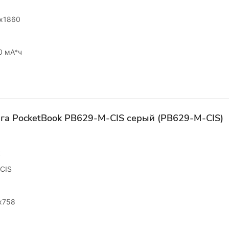
x1860
0 мА*ч
га PocketBook PB629-M-CIS серый (PB629-M-CIS)
k
CIS
x758