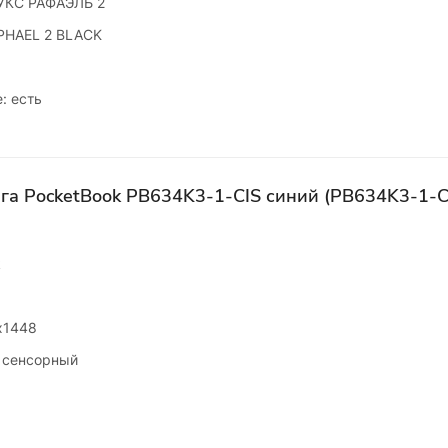
УКС РАФАЭЛЬ 2
PHAEL 2 BLACK
: есть
га PocketBook PB634K3-1-CIS синий (PB634K3-1-C
k
x1448
 сенсорный