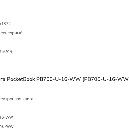
k
x1872
 сенсорный
0 мА*ч
ига PocketBook PB700-U-16-WW (PB700-U-16-WW
лектронная книга
k
-16-WW
-16-WW