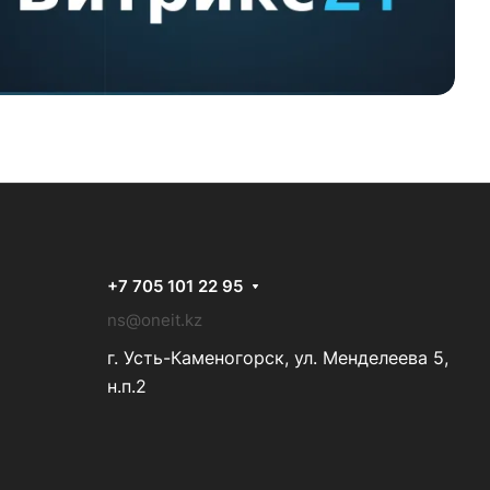
+7 705 101 22 95
ns@oneit.kz
г. Усть-Каменогорск, ул. Менделеева 5,
н.п.2